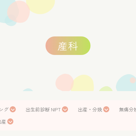
婦人科
前診断）
低侵襲な腹腔鏡手術・子宮鏡手術
骨盤臓器脱の治
産科
ング
出生前診断 NIPT
出産・分娩
無痛分
出産