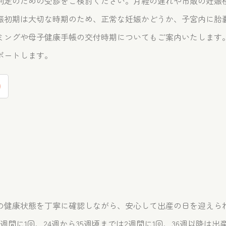
判定のための受診をご検討ください。月経の遅れや市販の妊娠
娠初期は大切な時期のため、正常な妊娠かどうか、子宮内に胎
ミングや母子健康手帳の交付時期についてもご案内いたします
ポートします。
の健康状態を丁寧に確認しながら、安心して出産の日を迎えら
間に1回、24週から35週頃までは2週間に1回、36週以降は