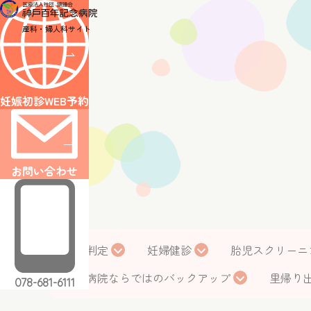
医師・スタッフ紹介
診療案内
産科・婦人科サイト
診療案内トップ
産科
出産・分娩
無痛分娩
NIPT（新型出生
よくある質問
妊娠初診WEB予約
アクセス
医療関係者の方へ
採用情報
お問い合わせ
WEB reservation
WEB予約
妊娠判定
妊婦健診
胎児スクリーニ
Contact
総合病院ならではのバックアップ
里帰り
078-681-6111
お問い合せ