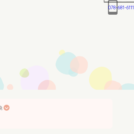
078-681-6111
療
人工妊娠中絶
娩