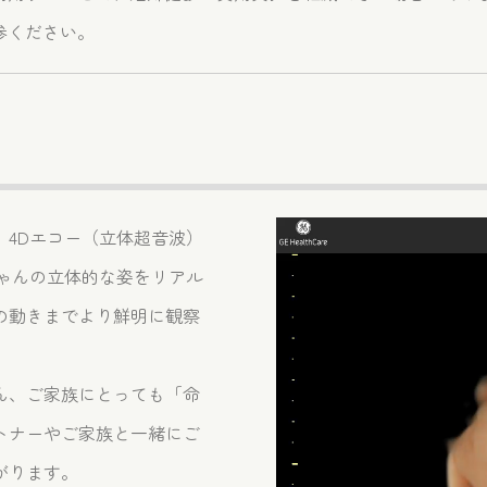
参ください。
動
4Dエコー（立体超音波）
画
ゃんの立体的な姿をリアル
プ
レ
の動きまでより鮮明に観察
ー
ヤ
ー
ん、ご家族にとっても「命
トナーやご家族と一緒にご
がります。