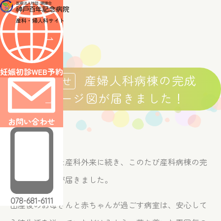
医師・スタッフ紹介
診療案内
産科・婦人科サイト
診療案内トップ
産科
出産・分娩
無痛分娩
NIPT（新型出生
婦人科
妊娠初診WEB予約
産婦人科病棟の完成
低侵襲な腹腔鏡手術・子宮鏡手術
骨盤臓器脱の治療
人工
お知らせ
イメージ図が届きました！
よくある質問
アクセス
お問い合わせ
医療関係者の方へ
採用情報
先日ご紹介した産科外来に続き、このたび産科病棟の完
WEB reservation
成イメージ図が届きました。
WEB予約
078-681-6111
出産後のお母さんと赤ちゃんが過ごす病室は、安心して