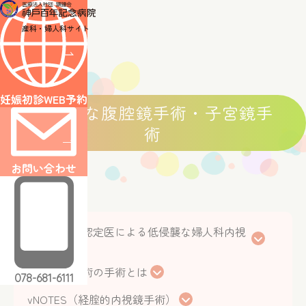
医師・スタッフ紹介
診療案内
産科・婦人科サイト
診療案内トップ
産科
出産・分娩
無痛分娩
NIPT（新型出生
婦人科
妊娠初診WEB予約
低侵襲な腹腔鏡手術・子宮鏡手
低侵襲な腹腔鏡手術・子宮鏡手術
骨盤臓器脱の治療
人工
術
よくある質問
アクセス
お問い合わせ
医療関係者の方へ
採用情報
内視鏡技術認定医による低侵襲な婦人科内視
WEB reservation
鏡手術
WEB予約
腹腔鏡下手術の手術とは
078-681-6111
vNOTES（経腟的内視鏡手術）